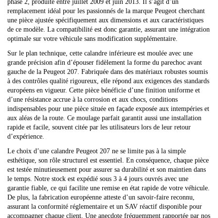
phase 2, produite entre juillet 2009 et juin 2013. Il s’agit d’un
remplacement idéal pour les passionnés de la marque Peugeot cherchant
une pièce ajustée spécifiquement aux dimensions et aux caractéristiques
de ce modèle. La compatibilité est donc garantie, assurant une intégration
optimale sur votre véhicule sans modification supplémentaire.
Sur le plan technique, cette calandre inférieure est moulée avec une
grande précision afin d’épouser fidèlement la forme du parechoc avant
gauche de la Peugeot 207. Fabriquée dans des matériaux robustes soumis
à des contrôles qualité rigoureux, elle répond aux exigences des standards
européens en vigueur. Cette pièce bénéficie d’une finition uniforme et
d’une résistance accrue à la corrosion et aux chocs, conditions
indispensables pour une pièce située en façade exposée aux intempéries et
aux aléas de la route. Ce moulage parfait garantit aussi une installation
rapide et facile, souvent citée par les utilisateurs lors de leur retour
d’expérience.
Le choix d’une calandre Peugeot 207 ne se limite pas à la simple
esthétique, son rôle structurel est essentiel. En conséquence, chaque pièce
est testée minutieusement pour assurer sa durabilité et son maintien dans
le temps. Notre stock est expédié sous 3 à 4 jours ouvrés avec une
garantie fiable, ce qui facilite une remise en état rapide de votre véhicule.
De plus, la fabrication européenne atteste d’un savoir-faire reconnu,
assurant la conformité réglementaire et un SAV réactif disponible pour
accompagner chaque client. Une anecdote fréquemment rapportée par nos