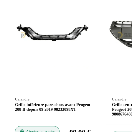
Calandre
Calandre
Grille inférieure pare-chocs avant Peugeot
Grille cent
208 II depuis 09 2019 98232098XT
Peugeot 208
980867648
Ajouter au panier