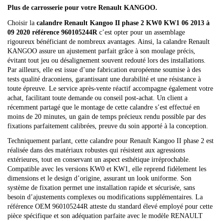
Plus de carrosserie pour votre Renault KANGOO.
Choisir la
calandre Renault Kangoo II phase 2 KW0 KW1 06 2013 à
09 2020 référence 960105244R
c’est opter pour un assemblage
rigoureux bénéficiant de nombreux avantages. Ainsi, la calandre Renault
KANGOO assure un ajustement parfait grâce à son moulage précis,
évitant tout jeu ou désalignement souvent redouté lors des installations.
Par ailleurs, elle est issue d’une fabrication européenne soumise à des
tests qualité draconiens, garantissant une durabilité et une résistance à
toute épreuve. Le service après-vente réactif accompagne également votre
achat, facilitant toute demande ou conseil post-achat. Un client a
récemment partagé que le montage de cette calandre s’est effectué en
moins de 20 minutes, un gain de temps précieux rendu possible par des
fixations parfaitement calibrées, preuve du soin apporté à la conception.
Techniquement parlant, cette calandre pour Renault Kangoo II phase 2 est
réalisée dans des matériaux robustes qui résistent aux agressions
extérieures, tout en conservant un aspect esthétique irréprochable.
Compatible avec les versions KW0 et KW1, elle reprend fidèlement les
dimensions et le design d’origine, assurant un look uniforme. Son
système de fixation permet une installation rapide et sécurisée, sans
besoin d’ajustements complexes ou modifications supplémentaires. La
référence OEM 960105244R atteste du standard élevé employé pour cette
pièce spécifique et son adéquation parfaite avec le modèle RENAULT