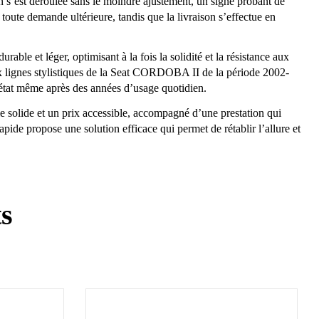
on s’est déroulée sans le moindre ajustement, un signe probant de
 toute demande ultérieure, tandis que la livraison s’effectue en
ble et léger, optimisant à la fois la solidité et la résistance aux
 aux lignes stylistiques de la Seat CORDOBA II de la période 2002-
t état même après des années d’usage quotidien.
tie solide et un prix accessible, accompagné d’une prestation qui
pide propose une solution efficace qui permet de rétablir l’allure et
ts