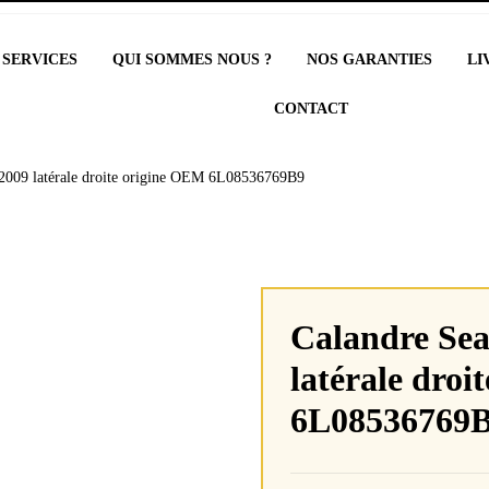
 SERVICES
QUI SOMMES NOUS ?
NOS GARANTIES
LI
CONTACT
 2009 latérale droite origine OEM 6L08536769B9
Calandre Sea
latérale dro
6L08536769