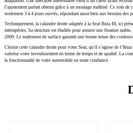
adaptation. Une anecdote intéressante vient d’un client ayant récemme
l’ajustement parfait obtenu grâce à un moulage maîtrisé. Ce soin de co
seulement 3 à 4 jours ouvrés, répondant aussi bien aux besoins des pr
Techniquement, la calandre droite adaptée à la Seat Ibiza III, ici pré
intempéries. Sa structure est étudiée pour assurer une fixation stabl
2009. Le traitement de surface garantit une bonne tenue des couleurs 
Choisir cette calandre droite pour votre Seat, qu’il s’agisse de l’Ibi
valorise votre investissement en terme de temps et de qualité. La comb
la fonctionnalité de votre automobile en toute confiance.
D