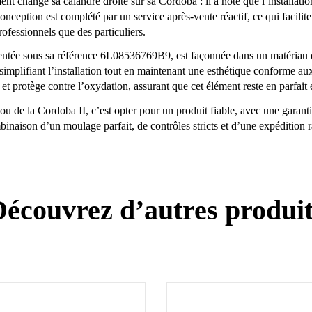
nt changé sa calandre droite sur sa Cordoba : il a noté que l’installati
nception est complété par un service après-vente réactif, ce qui facilite
ofessionnels que des particuliers.
sentée sous sa référence 6L08536769B9, est façonnée dans un matériau dura
e, simplifiant l’installation tout en maintenant une esthétique conforme
et protège contre l’oxydation, assurant que cet élément reste en parfai
za ou de la Cordoba II, c’est opter pour un produit fiable, avec une garan
inaison d’un moulage parfait, de contrôles stricts et d’une expédition ra
écouvrez d’autres produi