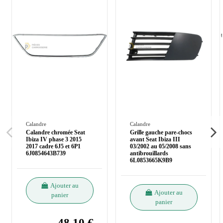
Calandre
Calandre
Calandre chromée Seat
Grille gauche pare-chocs
Ibiza IV phase 3 2015
avant Seat Ibiza III
2017 cadre 6J5 et 6P1
03/2002 au 05/2008 sans
6J0854643B739
antibrouillards
6L0853665K9B9
Ajouter au
Ajouter au
panier
panier
48,10 €