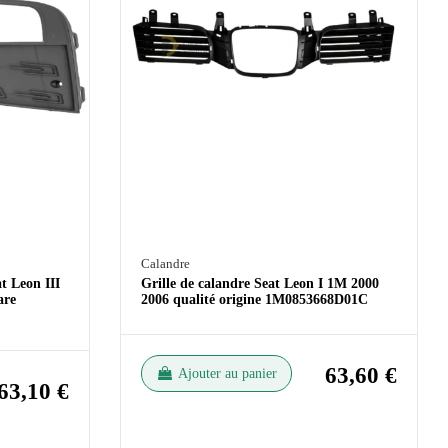
Calandre
t Leon III
Grille de calandre Seat Leon I 1M 2000
are
2006 qualité origine 1M0853668D01C
63,60 €
Ajouter au panier
63,10 €