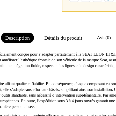
Description
Détails du produit
Avis
(0)
écialement conçue pour s’adapter parfaitement à la SEAT LEON III (5F
u améliorer l’esthétique frontale de son véhicule de la marque Seat, ass
 une intégration fluide, respectant les lignes et le design caractéristiq
e alliant qualité et fiabilité. En conséquence, chaque composant est soum
, elle s’adapte sans effort au châssis, simplifiant ainsi son installation.
outils standards, sans nécessité d’intervention supplémentaire. Par aill
opéennes. En outre, l’expédition sous 3 à 4 jours ouvrés garantit une m
nière personnalisée.
ste et résistante qui protège efficacement le radiateur ainsi que les sys