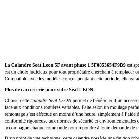
La
Calandre Seat Leon 5F avant phase 1 5F0853654F9B9
est sp
est un choix judicieux pour tout propriétaire cherchant à remplacer o
Compatible avec les modèles conçus pendant cette période, elle garantit
Plus de carrosserie pour votre Seat LEON.
Choisir cette
calandre Seat LEON
permet de bénéficier d’un accessoir
face aux conditions routières variables. Faite selon un moulage parfait
remontage s’est effectué en moins d’une heure, simplement à l’aide d’
conformité rigoureuse aux normes de sécurité et environnementales eur
accompagne chaque commande pour répondre à toute demande de ma
D’un point de vue technique, cette calandre possède une finition robu