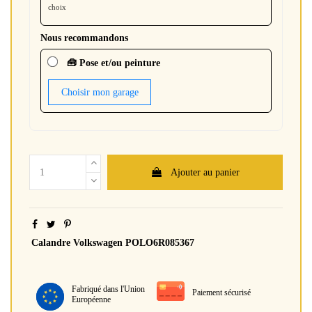
choix
Nous recommandons
🧰 Pose et/ou peinture
Choisir mon garage
Ajouter au panier
Calandre Volkswagen POLO6R085367
Fabriqué dans l'Union
Paiement sécurisé
Européenne