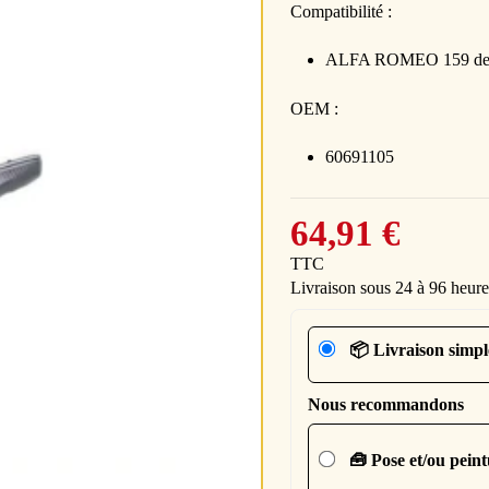
Compatibilité :
ALFA ROMEO 159 depu
OEM :
60691105
64,91 €
TTC
Livraison sous 24 à 96 heure
📦 Livraison simpl
Nous recommandons
🧰 Pose et/ou pein