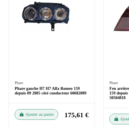
Phare
Phare
Phare gauche H7 H7 Alfa Romeo 159
Feu arrière
depuis 09 2005 côté conducteur 60682089
159 depuis 
50504818
175,61 €
Ajouter au panier
Ajout