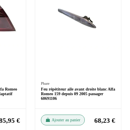
Phare
Alfa Romeo
Feu répétiteur aile avant droite blanc Alfa
daptatif
Romeo 159 depuis 09 2005 passager
60691106
85,95 €
68,23 €
Ajouter au panier