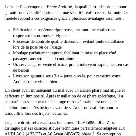
Lorsque l’on évoque un
Phare Audi A6
, la qualité est primordiale pour
garantir une visibilité optimale et une sécurité renforcée sur la route. Ce
modèle répond à ces exigences grâce à plusieurs avantages essentiels :
Fabrication européenne rigoureuse, assurant une confection
respectant les normes en vigueur
Processus de contrôle qualité draconien, évitant toute défaillance
lors de la pose ou de l’usage
Moulage parfaitement ajusté, facilitant la mise en place côté
passager sans retouche ni contrainte
Un service après-vente efficace, prêt à intervenir rapidement en cas
de besoin
Livraison garantie sous 3 à 4 jours ouvrés, pour remettre votre
Audi en route vite et bien
Un client avait initialement du mal avec un ancien phare mal aligné et
déficient en luminosité. Après installation de ce phare spécifique, il a
constaté non seulement un éclairage retrouvé mais aussi une nette
amélioration de l’esthétique avant de sa Audi, un vrai plus pour sa
tranquillité lors des trajets nocturnes.
Ce phare droit, référencé sous le numéro 4B5945096F3F3FZ, se
distingue par ses caractéristiques techniques parfaitement adaptées aux
AUDI A6 2 (4B2/C5) et A6 Avant (4B5/C5) phase 2. Sa conception