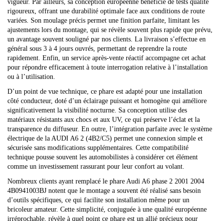
vigueur. Par ailleurs, sa conception européenne bénéficie de tests qualité
rigoureux, offrant une durabilité optimale face aux conditions de route
variées. Son moulage précis permet une finition parfaite, limitant les
ajustements lors du montage, qui se révèle souvent plus rapide que prévu,
un avantage souvent souligné par nos clients. La livraison s’effectue en
général sous 3 à 4 jours ouvrés, permettant de reprendre la route
rapidement. Enfin, un service après-vente réactif accompagne cet achat
pour répondre efficacement à toute interrogation relative à l’installation
ou à l’utilisation.
D’un point de vue technique, ce phare est adapté pour une installation
côté conducteur, doté d’un éclairage puissant et homogène qui améliore
significativement la visibilité nocturne. Sa conception utilise des
matériaux résistants aux chocs et aux UV, ce qui préserve l’éclat et la
transparence du diffuseur. En outre, l’intégration parfaite avec le système
électrique de la AUDI A6 2 (4B2/C5) permet une connexion simple et
sécurisée sans modifications supplémentaires. Cette compatibilité
technique pousse souvent les automobilistes à considérer cet élément
comme un investissement rassurant pour leur confort au volant.
Nombreux clients ayant remplacé le phare Audi A6 phase 2 2001 2004
4B0941003BJ notent que le montage a souvent été réalisé sans besoin
d’outils spécifiques, ce qui facilite son installation même pour un
bricoleur amateur. Cette simplicité, conjuguée à une qualité européenne
irréprochable, révèle à quel point ce phare est un allié précieux pour