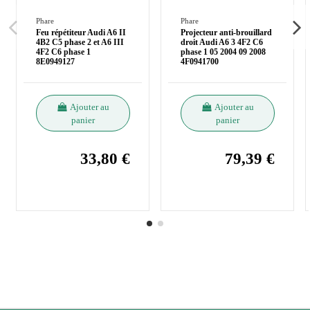
Phare
Phare
Feu répétiteur Audi A6 II
Projecteur anti-brouillard
4B2 C5 phase 2 et A6 III
droit Audi A6 3 4F2 C6
4F2 C6 phase 1
phase 1 05 2004 09 2008
8E0949127
4F0941700
Ajouter au
Ajouter au
panier
panier
33,80 €
79,39 €