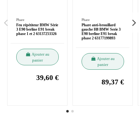
Phare
Phare
Feu répétiteur BMW Série
Phare anti-brouillard
3 E90 berline E91 break
gauche H8 BMW Serie 3
phase 1 et 2 63137253326
E90 berline E91 break
phase 2 63177199893
Ajouter au
Ajouter au
panier
panier
39,60 €
89,37 €