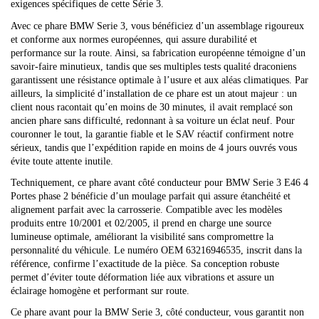
exigences spécifiques de cette Série 3.
Avec ce phare BMW Serie 3, vous bénéficiez d’un assemblage rigoureux
et conforme aux normes européennes, qui assure durabilité et
performance sur la route. Ainsi, sa fabrication européenne témoigne d’un
savoir-faire minutieux, tandis que ses multiples tests qualité draconiens
garantissent une résistance optimale à l’usure et aux aléas climatiques. Par
ailleurs, la simplicité d’installation de ce phare est un atout majeur : un
client nous racontait qu’en moins de 30 minutes, il avait remplacé son
ancien phare sans difficulté, redonnant à sa voiture un éclat neuf. Pour
couronner le tout, la garantie fiable et le SAV réactif confirment notre
sérieux, tandis que l’expédition rapide en moins de 4 jours ouvrés vous
évite toute attente inutile.
Techniquement, ce phare avant côté conducteur pour BMW Serie 3 E46 4
Portes phase 2 bénéficie d’un moulage parfait qui assure étanchéité et
alignement parfait avec la carrosserie. Compatible avec les modèles
produits entre 10/2001 et 02/2005, il prend en charge une source
lumineuse optimale, améliorant la visibilité sans compromettre la
personnalité du véhicule. Le numéro OEM 63216946535, inscrit dans la
référence, confirme l’exactitude de la pièce. Sa conception robuste
permet d’éviter toute déformation liée aux vibrations et assure un
éclairage homogène et performant sur route.
Ce phare avant pour la BMW Serie 3, côté conducteur, vous garantit non