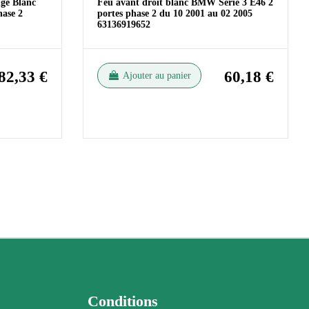
uge Blanc
Feu avant droit blanc BMW Serie 3 E46 2
ase 2
portes phase 2 du 10 2001 au 02 2005
63136919652
82,33 €
60,18 €
Ajouter au panier
Conditions