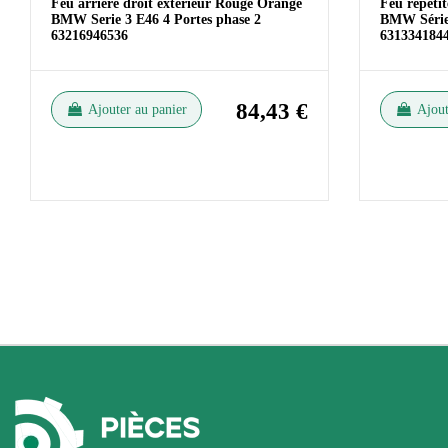
Feu arrière droit extérieur Rouge Orange
Feu répétit
BMW Serie 3 E46 4 Portes phase 2
BMW Série 
63216946536
631334184
84,43 €
Ajouter au panier
Ajout