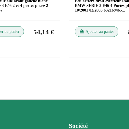
eur aile avant gauche blanc
Feu arrière droit extérieur Ro
3 E46 2 et 4 portes phase 2
BMW SERIE 3 E46 4 Portes ph
47
10/2001 02/2005 632169465
...
54,14 €
er au panier
Ajouter au panier
Société