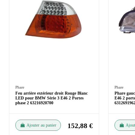
Phare
Phare
Feu arrière extérieur droit Rouge Blanc
Phare gauc
LED pour BMW Série 3 E46 2 Portes
E46 2 porte
phase 2 63216920700
631269196
152,88 €
Ajouter au panier
Ajout