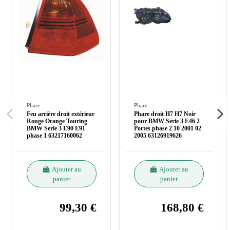
Phare
Phare
Feu arrière droit extérieur
Phare droit H7 H7 Noir
Rouge Orange Touring
pour BMW Serie 3 E46 2
BMW Serie 3 E90 E91
Portes phase 2 10 2001 02
phase 1 63217160062
2005 63126919626
Ajouter au
Ajouter au
panier
panier
99,30 €
168,80 €