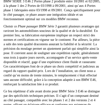
BMW SERIE 3 E46 2 Portes phase 2 produite entre 10/2001 et 02/2005,
à la phase 1 des 2 Portes de 03/1998 à 09/2001, ainsi qu’aux 4 Portes
phase 1 fabriquées entre 03/1998 et 09/2001. Conçu spécifiquement pour
le côté passager, ce phare assure une intégration idéale et un
fonctionnement optimal sur ces modèles BMW reconnus.
Choisir ce
Phare passager BMW Série 3
garantit plusieurs avantages qui
raviront les automobilistes soucieux de la qualité et de la durabilité. En
premier lieu, sa fabrication européenne implique un respect strict des
normes et certifications en vigueur sur le continent. Par ailleurs, la pièce
a subi des tests qualité draconiens assurant la fiabilité et la sécurité. La
précision du moulage permet un ajustement parfait qui simplifie ainsi la
pose. Il convient aussi de souligner une expédition rapide, généralement
sous trois à quatre jours ouvrés, accompagnée d’un service après-vente
disponible et réactif, gage d’une expérience client fluide et rassurante.
Ces caractéristiques font de ce phare un choix compétitif et judicieux au
regard du rapport qualité-prix. Lors de l’installation, un client nous a
confié qu’en moins de trente minutes, le remplacement s’était effectué
sans aucune difficulté, grâce à la conception adaptée à son BMW E46,
renforçant la satisfaction liée à ce produit.
Ce feu répétiteur d’aile avant droite pour BMW Série 3 E46 se distingue
par des spécificités techniques précises. Il s’agit d’un composant destiné
au côté passager, compatible avec les phases 1 et 2 des versions 2 et 4
portes, offrant un éclairage efficace et conforme aux exigences du