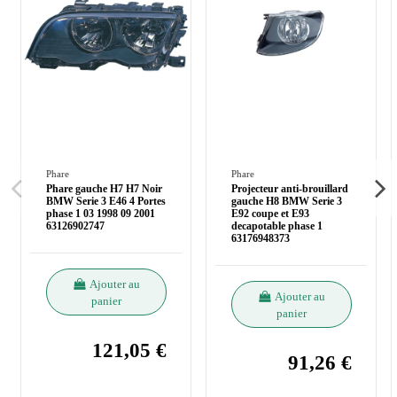
Phare
Phare
Phare gauche H7 H7 Noir
Projecteur anti-brouillard
BMW Serie 3 E46 4 Portes
gauche H8 BMW Serie 3
phase 1 03 1998 09 2001
E92 coupe et E93
63126902747
decapotable phase 1
63176948373
Ajouter au
Ajouter au
panier
panier
121,05 €
91,26 €