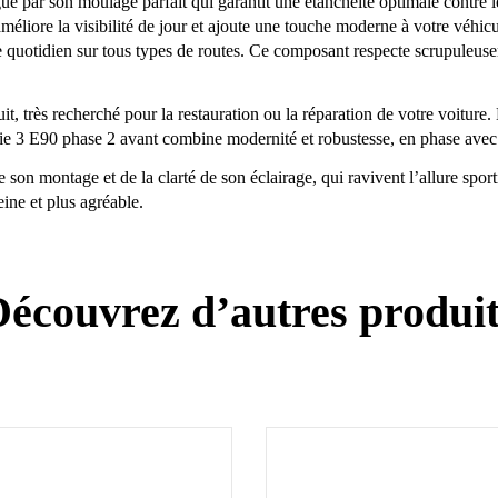
 par son moulage parfait qui garantit une étanchéité optimale contre les 
améliore la visibilité de jour et ajoute une touche moderne à votre véhicu
age quotidien sur tous types de routes. Ce composant respecte scrupuleu
t, très recherché pour la restauration ou la réparation de votre voiture.
e 3 E90 phase 2 avant combine modernité et robustesse, en phase avec l
té de son montage et de la clarté de son éclairage, qui ravivent l’allure
ine et plus agréable.
écouvrez d’autres produi