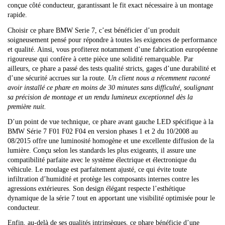
conçue côté conducteur, garantissant le fit exact nécessaire à un montage
rapide.
Choisir ce phare BMW Serie 7, c’est bénéficier d’un produit
soigneusement pensé pour répondre à toutes les exigences de performance
et qualité. Ainsi, vous profiterez notamment d’une fabrication européenne
rigoureuse qui confère à cette pièce une solidité remarquable. Par
ailleurs, ce phare a passé des tests qualité stricts, gages d’une durabilité et
d’une sécurité accrues sur la route.
Un client nous a récemment raconté
avoir installé ce phare en moins de 30 minutes sans difficulté, soulignant
sa précision de montage et un rendu lumineux exceptionnel dès la
première nuit.
D’un point de vue technique, ce phare avant gauche LED spécifique à la
BMW Série 7 F01 F02 F04 en version phases 1 et 2 du 10/2008 au
08/2015 offre une luminosité homogène et une excellente diffusion de la
lumière. Conçu selon les standards les plus exigeants, il assure une
compatibilité parfaite avec le système électrique et électronique du
véhicule. Le moulage est parfaitement ajusté, ce qui évite toute
infiltration d’humidité et protège les composants internes contre les
agressions extérieures. Son design élégant respecte l’esthétique
dynamique de la série 7 tout en apportant une visibilité optimisée pour le
conducteur.
Enfin, au-delà de ses qualités intrinsèques, ce phare bénéficie d’une