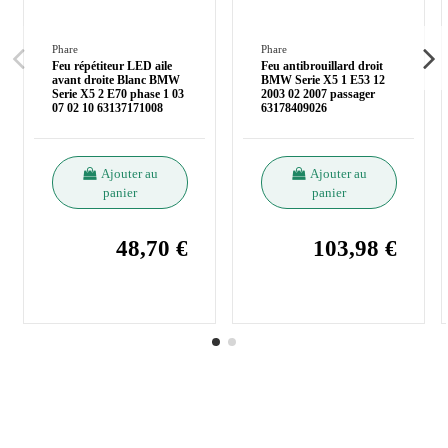
Phare
Phare
Feu répétiteur LED aile
Feu antibrouillard droit
avant droite Blanc BMW
BMW Serie X5 1 E53 12
Serie X5 2 E70 phase 1 03
2003 02 2007 passager
07 02 10 63137171008
63178409026
Ajouter au
Ajouter au
panier
panier
48,70 €
103,98 €