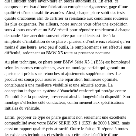
qui illustrent notre savoir-faire en pièces automobiles. En effet, ce
composant est issu d’une fabrication européenne rigoureuse, gage d’une
qualité et d’une durabilité assurées. Ainsi, chaque phare subit des tests
qualité draconiens afin de certifier sa résistance aux conditions routières
les plus exigeantes. Par ailleurs, notre service vous offre une expédition
sous 4 jours ouvrés et un SAV réactif pour répondre rapidement à chaque
demande. Une anecdote souvent citée par nos clients est liée à la
simplicité d’installation de ce phare : plusieurs d’entre eux relatent qu’en
moins d’une heure, avec peu d’outils, le remplacement s’est effectué sans
difficulté, redonnant au BMW X5 toute sa prestance nocturne.
Au plan technique, ce phare pour BMW Série X5 1 (E53) est homologué
selon les normes européennes, avec un moulage parfait qui garantit un
ajustement précis sans retouches ni ajustements supplémentaires. Le
produit est conçu pour assurer une répartition lumineuse optimale,
contribuant à une meilleure visibilité et une sécurité accrue. La
conception intègre un système d’étanchéité renforcé qui protège contre
l’humidité et la poussière, préservant ainsi la longévité du dispositif. Son
montage s’effectue côté conducteur, conformément aux spécifications
initiales du véhicule.
Enfin, proposer ce type de phare garantit non seulement une excellente
compatibilité avec votre BMW SERIE X5 1 (E53) de 2000 à 2003, mais
aussi un rapport qualité-prix attractif. Outre le fait qu’il répond à toutes
les exigences techniques et esthétiques, cette pièce bénéficie d’une