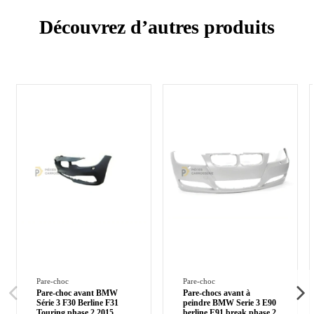
Découvrez d’autres produits
Pare-choc
Pare-choc
Pare-choc avant BMW
Pare-chocs avant à
Série 3 F30 Berline F31
peindre BMW Serie 3 E90
Touring phase 2 2015
berline E91 break phase 2