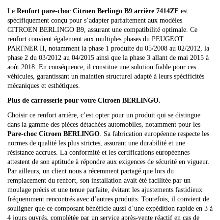
Le
Renfort pare-choc Citroen Berlingo B9 arrière 7414ZF
est
spécifiquement conçu pour s’adapter parfaitement aux modèles
CITROEN BERLINGO B9, assurant une compatibilité optimale. Ce
renfort convient également aux multiples phases du PEUGEOT
PARTNER II, notamment la phase 1 produite du 05/2008 au 02/2012, la
phase 2 du 03/2012 au 04/2015 ainsi que la phase 3 allant de mai 2015 à
août 2018. En conséquence, il constitue une solution fiable pour ces
véhicules, garantissant un maintien structurel adapté à leurs spécificités
mécaniques et esthétiques.
Plus de carrosserie pour votre Citroen BERLINGO.
Choisir ce renfort arrière, c’est opter pour un produit qui se distingue
dans la gamme des pièces détachées automobiles, notamment pour les
Pare-choc Citroen BERLINGO
. Sa fabrication européenne respecte les
normes de qualité les plus strictes, assurant une durabilité et une
résistance accrues. La conformité et les certifications européennes
attestent de son aptitude à répondre aux exigences de sécurité en vigueur.
Par ailleurs, un client nous a récemment partagé que lors du
remplacement du renfort, son installation avait été facilitée par un
moulage précis et une tenue parfaite, évitant les ajustements fastidieux
fréquemment rencontrés avec d’autres produits. Toutefois, il convient de
souligner que ce composant bénéficie aussi d’une expédition rapide en 3 à
4 jours ouvrés, complétée par un service après-vente réactif en cas de