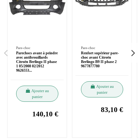
Pare-choc
Pare-choc
Parechocs avant à peindre
Renfort supérieur pare-
avec antibrouillards
choc avant Citroën
Citroën Berlingo II phase
Berlingo B9 II phase 2
1 05/2008 02/2012
9677877780
9626553
...
Ajouter au
Ajouter au
panier
panier
83,10 €
140,10 €