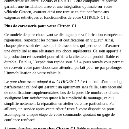
commercialisée entre 06/2005 et 02/2012. Cette compatibilité précise
garantit une installation aisée et une intégration optimale sur votre
véhicule Citroen, assurant ainsi une remise en état conforme aux
exigences esthétiques et fonctionnelles de votre CITROEN C1 I.
Plus de carrosserie pour votre Citroën C1.
Ce modèle de pare-choc avant se distingue par sa fabrication européenne
rigoureuse, respectant les normes et certifications en vigueur. Ainsi,
chaque pièce subit des tests qualité draconiens qui permettent d’assurer
une durabilité et une résistance aux chocs supérieures. Ce soin apporté à
la production est essentiel pour offrir à la clientèle un produit fiable et
durable. De plus, l’expédition rapide sous 3 à 4 jours ouvrés vous permet
de recevoir votre pare-chocs sans attendre, parfait pour ne pas prolonger
l’immobilisation de votre véhicule.
Le
pare-choc avant adapté à la CITROEN C1 I
est le fruit d’un moulage
parfaitement calibré qui garantit un ajustement sans faille, sans nécessité
de modifications supplémentaires lors de la pose. De nombreux clients
soulignent leur satisfaction quant à la simplicité de montage, ce qui
simplifie nettement la réparation en atelier ou entre particuliers. Par
ailleurs, un service après-vente réactif reste à votre disposition pour
accompagner chaque étape de votre commande, ajoutant un gage de
confiance renforcé.
Si vous cherchez un
pare-choc Citroen C1
fiable et conforme, ce