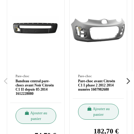
Pare-choc
Pare-choc
Bandeau central pare-
Pare-choc avant Citroën
chocs avant Noir Citroën
C1 I phase 2 2012 2014
C1 II depuis 05 2014
numéro 1607982680
1612228080
Ajouter au
Ajouter au
panier
panier
182,70 €