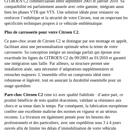
CITROEN C2 commercialisés entre septembre 2003 et janvier 2010. Sa
compatibilité est parfaitement assurée avec cette gamme, intégrant aussi
bien les phases VTR que VTS. Une solution idéale pour restaurer ou
renforcer l’esthétique et la sécurité de votre Citroen, tout en respectant les
spécificités techniques propres à ce véhicule emblématique.
Plus de carrosserie pour votre Citroen C2.
Ce pare-choc avant de Citroen C2 se distingue par son montage en apprêt,
facilitant ainsi une personnalisation optimale selon la teinte de votre
carrosserie. Sa conception intègre un moulage parfait qui épouse avec
exactitude les lignes du CITROEN C2 du 09/2003 au 01/2010 et garantit
une intégration sans faille. Par ailleurs, sa structure permet une
installation aisée, sans nécessiter d’adaptations supplémentaires ni
retouches majeures. L’ensemble offre un compromis idéal entre
robustesse et légèreté, tout en assurant la durabilité essentielle pour un
usage quotidien.
Pare-choc Citroen C2
rime ici avec qualité fiabilisée : d’autre part, ce
produit bénéficie de tests qualité draconiens, validant sa résistance aux
chocs et sa tenue dans le temps. Par conséquent, la fabrication européenne
confère une excellente maîtrise des normes en vigueur et un sérieux
reconnu. La livraison est également pensée pour les besoins des
professionnels et des particuliers, avec une expédition sous 3 à 4 jours
ouvrés afin de limiter les délais d’immobilisation de votre véhicule.