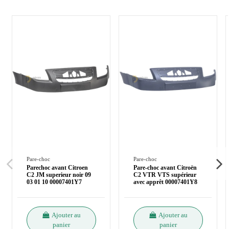
Pare-choc
Pare-choc
Parechoc avant Citroen
Pare-choc avant Citroën
C2 JM superieur noir 09
C2 VTR VTS supérieur
03 01 10 00007401Y7
avec apprêt 00007401Y8
Ajouter au
Ajouter au
panier
panier