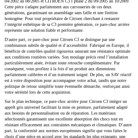
04/2002 au 08/2005 et CITROEN C3 I phase 2 du 09/2005 au 10/2009.
Cette pièce s'adapte parfaitement aux carrosseries de ces deux
générations, garantissant un assemblage sans faille et une finition
homogène. Pour tout propriétaire de Citroen cherchant à restaurer
l’intégrité esthétique de sa C3 première génération, ce pare-choc arrière
représente une solution fiable et performante.
D'autre part, ce pare-choc pour Citroen C3 se distingue par une
combinaison subtile de qualité et d’accessibilité. Fabriqué en Europe, il
bénéficie de contrôles qualité rigoureux assurant une résistance optimale
aux conditions routières variées. Son moulage précis rend l’installation
particulièrement aisée, évitant toute retouche complémentaire. Par
conséquent, vous profitez à la fois d’un produit aux dimensions
parfaitement calibrées et d’un traitement soigné. De plus, un SAV réactif
est à votre disposition pour accompagner votre achat, tandis que notre
politique de retour simplifie toute éventuelle démarche, renforçant ainsi
votre sérénité lors de cette acquisition.
Sur le plan technique, ce pare-choc arrière pour Citroen C3 intègre un
apprêt gris universel facilitant la mise en peinture, parfaitement adapté
aux besoins de personnalisation ou de réparation. Les matériaux
sélectionnés garantissent une excellente absorption des chocs tout en
résistant efficacement aux contraintes mécaniques et climatiques. D’autre
part, la conformité aux normes européennes signifie que vous faites le
choix d’une pièce en accord avec les standards les plus exigeants, une