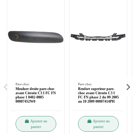
Pare-choc
Pare-choc
Moulure droite pare-choc
Renfort superieur pare-
avant Citroën C3 I FC FN
choc avant Citroën C3 I
phase 1 0402-0805
FC FN phase 2 du 09 2005
00007452W0
au 10 2009 00007414PH
Ajouter au
Ajouter au
panier
panier