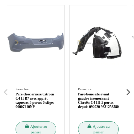
Pare-choc
Pare-choc
Pare-choc arrière Citroën
Pare-boue aile avant
C4 II B7 avec apprêt
gauche insonorisant
capteurs 5 portes 6 sièges
Citroën C4 III 5 portes
00007410NP
depuis 092020 9831258580
Ajouter au
Ajouter au
panier
panier