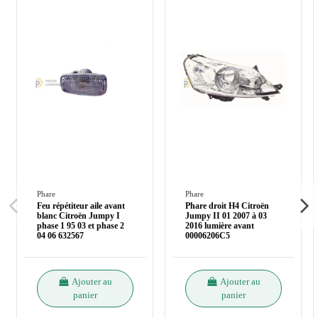
Phare
Phare
Feu répétiteur aile avant
Phare droit H4 Citroën
blanc Citroën Jumpy I
Jumpy II 01 2007 à 03
phase 1 95 03 et phase 2
2016 lumière avant
04 06 632567
00006206C5
Ajouter au
Ajouter au
panier
panier