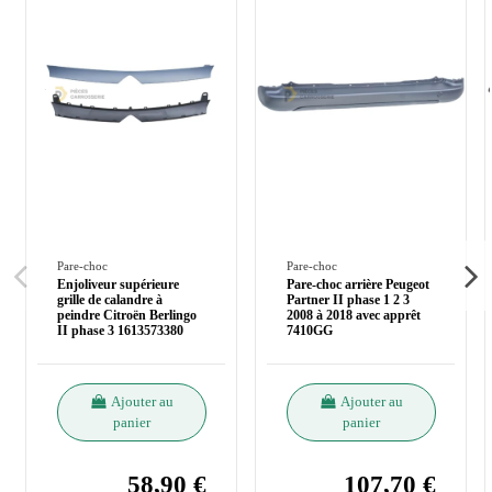
Pare-choc
Pare-choc
Enjoliveur supérieure
Pare-choc arrière Peugeot
grille de calandre à
Partner II phase 1 2 3
peindre Citroën Berlingo
2008 à 2018 avec apprêt
II phase 3 1613573380
7410GG
Ajouter au
Ajouter au
panier
panier
58,90 €
107,70 €