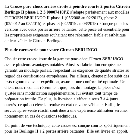
La
Crosse pare-chocs arrière droite à peindre courte 2 portes Citroën
Berlingo II phase 1 2 3 00007410FZ
s’adapte parfaitement aux modèles
CITROEN BERLINGO II phase 1 (05/2008 au 02/2012), phase 2
(03/2012 au 03/2015) et phase 3 (04/2015 au 08/2018). Conçue pour les
versions avec deux portes arrière battantes, cette pièce est essentielle pour
les propriétaires exigeants souhaitant une réparation fiable et esthétique
de leur véhicule Citroen Berlingo.
Plus de carrosserie pour votre Citroen BERLINGO.
Choisir cette crosse issue de la gamme
pare-choc Citroen BERLINGO
assure plusieurs avantages notables. Ainsi, sa fabrication européenne
garantit un moulage parfait, respectant les exigences de qualité strictes au
regard des certifications européennes. Par ailleurs, chaque pièce subit des
tests rigoureux avant expédition, assurant une conformité optimale. Un
client nous racontait récemment que, lors du montage, la pièce s’est
ajustée sans modification supplémentaire, lui évitant tout temps de
préparation inutile. De plus, la livraison s’effectue sous 3 à 4 jours
ouvrés, ce qui accélère la remise en état de votre véhicule. Enfin, le
service après-vente réactif contribue à une expérience utilisateur sereine,
notamment en cas de questions techniques.
Du point de vue technique, cette crosse est conçue courte, spécifiquement
pour les Berlingo II à 2 portes arrière battantes. Elle est livrée en apprêt,