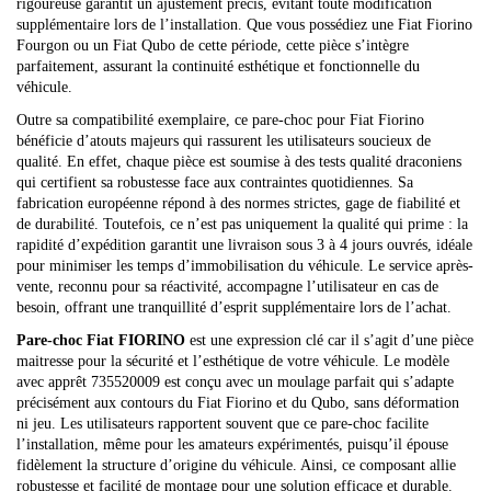
rigoureuse garantit un ajustement précis, évitant toute modification
supplémentaire lors de l’installation. Que vous possédiez une Fiat Fiorino
Fourgon ou un Fiat Qubo de cette période, cette pièce s’intègre
parfaitement, assurant la continuité esthétique et fonctionnelle du
véhicule.
Outre sa compatibilité exemplaire, ce pare-choc pour Fiat Fiorino
bénéficie d’atouts majeurs qui rassurent les utilisateurs soucieux de
qualité. En effet, chaque pièce est soumise à des tests qualité draconiens
qui certifient sa robustesse face aux contraintes quotidiennes. Sa
fabrication européenne répond à des normes strictes, gage de fiabilité et
de durabilité. Toutefois, ce n’est pas uniquement la qualité qui prime : la
rapidité d’expédition garantit une livraison sous 3 à 4 jours ouvrés, idéale
pour minimiser les temps d’immobilisation du véhicule. Le service après-
vente, reconnu pour sa réactivité, accompagne l’utilisateur en cas de
besoin, offrant une tranquillité d’esprit supplémentaire lors de l’achat.
Pare-choc Fiat FIORINO
est une expression clé car il s’agit d’une pièce
maitresse pour la sécurité et l’esthétique de votre véhicule. Le modèle
avec apprêt 735520009 est conçu avec un moulage parfait qui s’adapte
précisément aux contours du Fiat Fiorino et du Qubo, sans déformation
ni jeu. Les utilisateurs rapportent souvent que ce pare-choc facilite
l’installation, même pour les amateurs expérimentés, puisqu’il épouse
fidèlement la structure d’origine du véhicule. Ainsi, ce composant allie
robustesse et facilité de montage pour une solution efficace et durable.