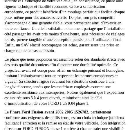
sécurité et l’esthétique de votre véhicule ; en conséquence, ce phare allie
rigueur technique et fiabilité reconnue. Grâce à sa fabrication
européenne, ce produit bénéficie d’un moulage parfait qui facilite chaque
pose, même pour des amateurs avertis. De plus, son prix compétitif
s’accompagne d’une garantie fiable, vous permettant ainsi d’investir en
toute confiance. Un client satisfait a notamment partagé que l’installation
côté passager lui avait pris moins d’une heure, sans nécessiter de réglages
lourds, preuve tangible d’une conception pensée pour l’utilisateur final.
Enfin, un SAV réactif accompagne cet achat, garantissant une prise en
charge rapide en cas de besoin.
Le phare que nous proposons est assemblé selon des standards stricts avec
des tests qualité draconiens afin d’assurer une durabilité optimale. Ce
projecteur avant est conçu pour offrir un éclairage puissant et homogène,
limitant l’éblouissement tout en respectant les normes européennes en
vigueur. Sa structure rigide réduisant les vibrations contribue à une
longévité accrue, tandis que les matériaux employés assurent une
excellente résistance aux intempéries. Notons également que l’expédition
est assurée sous 3 à 4 jours ouvrés, minimisant ainsi le délai
d’immobilisation de votre FORD FUSION phase 1.
Le
Phare Ford Fusion avant 2002 2005 1526782
, parfaitement
conforme aux exigences des utilisateurs, est un choix technique judicieux
facilitant l’entretien et la remise en état de votre véhicule. Son intégration
directe sur FORD FUSION phase 1 confère à chaque trajet une visibilité