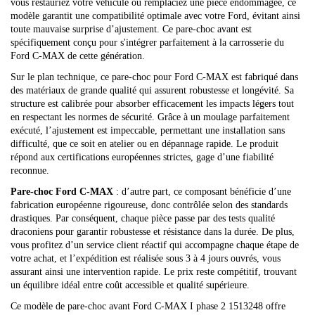
vous restauriez votre véhicule ou remplaciez une pièce endommagée, ce
modèle garantit une compatibilité optimale avec votre Ford, évitant ainsi
toute mauvaise surprise d’ajustement. Ce pare-choc avant est
spécifiquement conçu pour s'intégrer parfaitement à la carrosserie du
Ford C-MAX de cette génération.
Sur le plan technique, ce pare-choc pour Ford C-MAX est fabriqué dans
des matériaux de grande qualité qui assurent robustesse et longévité. Sa
structure est calibrée pour absorber efficacement les impacts légers tout
en respectant les normes de sécurité. Grâce à un moulage parfaitement
exécuté, l’ajustement est impeccable, permettant une installation sans
difficulté, que ce soit en atelier ou en dépannage rapide. Le produit
répond aux certifications européennes strictes, gage d’une fiabilité
reconnue.
Pare-choc Ford C-MAX
: d’autre part, ce composant bénéficie d’une
fabrication européenne rigoureuse, donc contrôlée selon des standards
drastiques. Par conséquent, chaque pièce passe par des tests qualité
draconiens pour garantir robustesse et résistance dans la durée. De plus,
vous profitez d’un service client réactif qui accompagne chaque étape de
votre achat, et l’expédition est réalisée sous 3 à 4 jours ouvrés, vous
assurant ainsi une intervention rapide. Le prix reste compétitif, trouvant
un équilibre idéal entre coût accessible et qualité supérieure.
Ce modèle de pare-choc avant Ford C-MAX I phase 2 1513248 offre