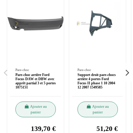
Pare-choc
Pare-choc
Pare-choc arrière Ford
Support droit pare-chocs
Focus DAW et DBW avec
arrière 4 portes Ford
apprêt partial 3 et 5 portes
Focus II phase 1 10 2004
1075151
12 2007 1549585
Ajouter au
Ajouter au
panier
panier
139,70 €
51,20 €