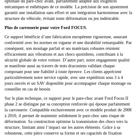
optimale du pare-choc avant, parfaitement adaptée aux exigences
mécaniques et esthétiques de ce modèle. La précision de son ajustement
garantit une installation sans effort et une intégration harmonieuse avec la
structure du véhicule, évitant toute déformation ou jeu indésirable.
Plus de carrosserie pour votre Ford FOCUS.
Ce support bénéficie d’une fabrication européenne rigoureuse, assurant
conformité avec les normes en vigueur et une durabilité remarquable. Par
conséquent, son moulage parfait et ses matériaux robustes résistent
efficacement aux vibrations et aux chocs quotidiens, contribuant à la
sécurité globale de votre voiture. D’autre part, notre engagement qualité
se manifeste aussi au travers de tests draconiens validant chaque
composant pour une fiabilité à toute épreuve. Les clients apprécient
particulièrement notre service rapide, avec une expédition sous 3 à 4
jours ouvrés et un SAV disponible pour accompagner chaque montage ou
conseiller en cas de besoin.
Sur le plan technique, ce support pour le pare-choc avant Ford Focus II
phase 2 se distingue par sa conception renforcée qui épouse parfaitement
la carrosserie. Compatible exclusivement avec ce modèle produit de 2008
à 2010, il permet de maintenir solidement le pare-choc sans risque de
déformation. Sa construction optimise la transmission des chocs vers la
structure, limitant ainsi l’impact sur les autres éléments. Grâce à sa
robustesse, cette pièce conserve sa forme et ses capacités de fixation