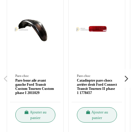
Pare-choc
Pare-choc
Pare-boue aile avant
Catadioptre pare-chocs
gauche Ford Transit
arrière droit Ford Connect
Custom Tourneo Custom
Transit Tourneo II phase
phase I 2011029
1 1778457
Ajouter au
Ajouter au
panier
panier