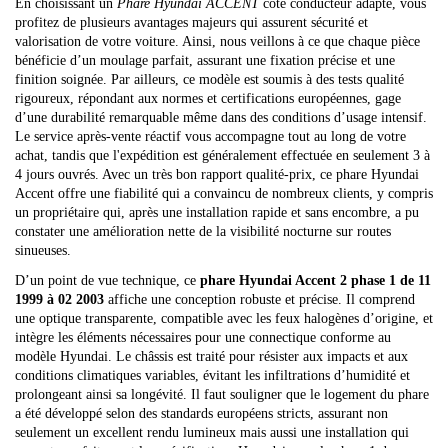
En choisissant un
Phare Hyundai ACCENT
côté conducteur adapté, vous
profitez de plusieurs avantages majeurs qui assurent sécurité et
valorisation de votre voiture. Ainsi, nous veillons à ce que chaque pièce
bénéficie d’un moulage parfait, assurant une fixation précise et une
finition soignée. Par ailleurs, ce modèle est soumis à des tests qualité
rigoureux, répondant aux normes et certifications européennes, gage
d’une durabilité remarquable même dans des conditions d’usage intensif.
Le service après-vente réactif vous accompagne tout au long de votre
achat, tandis que l'expédition est généralement effectuée en seulement 3 à
4 jours ouvrés. Avec un très bon rapport qualité-prix, ce phare Hyundai
Accent offre une fiabilité qui a convaincu de nombreux clients, y compris
un propriétaire qui, après une installation rapide et sans encombre, a pu
constater une amélioration nette de la visibilité nocturne sur routes
sinueuses.
D’un point de vue technique, ce
phare Hyundai Accent 2 phase 1 de 11
1999 à 02 2003
affiche une conception robuste et précise. Il comprend
une optique transparente, compatible avec les feux halogènes d’origine, et
intègre les éléments nécessaires pour une connectique conforme au
modèle Hyundai. Le châssis est traité pour résister aux impacts et aux
conditions climatiques variables, évitant les infiltrations d’humidité et
prolongeant ainsi sa longévité. Il faut souligner que le logement du phare
a été développé selon des standards européens stricts, assurant non
seulement un excellent rendu lumineux mais aussi une installation qui