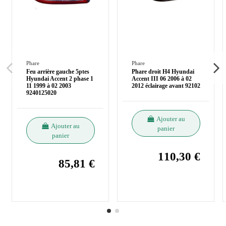
Phare
Phare
Feu arrière gauche 5ptes
Phare droit H4 Hyundai
Hyundai Accent 2 phase 1
Accent III 06 2006 à 02
11 1999 à 02 2003
2012 éclairage avant 92102
9240125020
Ajouter au
Ajouter au
panier
panier
110,30 €
85,81 €