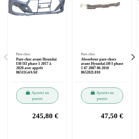
Pare-choc
Pare-choc
Pare-choc avant Hyundai
Absorbeur pare-chocs
I30 III phase 1 2017 à
avant Hyundai i30 I phase
2020 avec apprêt
1 07 2007 06 2010
86511G4AA0
865202L010
Ajouter au
Ajouter au
panier
panier
245,80 €
47,50 €