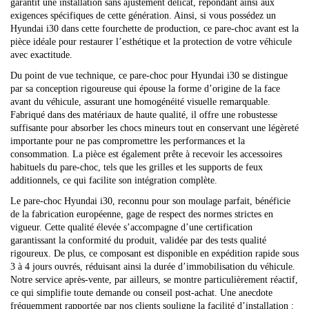
garantit une installation sans ajustement délicat, répondant ainsi aux
exigences spécifiques de cette génération. Ainsi, si vous possédez un
Hyundai i30 dans cette fourchette de production, ce pare-choc avant est la
pièce idéale pour restaurer l’esthétique et la protection de votre véhicule
avec exactitude.
Du point de vue technique, ce pare-choc pour Hyundai i30 se distingue
par sa conception rigoureuse qui épouse la forme d’origine de la face
avant du véhicule, assurant une homogénéité visuelle remarquable.
Fabriqué dans des matériaux de haute qualité, il offre une robustesse
suffisante pour absorber les chocs mineurs tout en conservant une légèreté
importante pour ne pas compromettre les performances et la
consommation. La pièce est également prête à recevoir les accessoires
habituels du pare-choc, tels que les grilles et les supports de feux
additionnels, ce qui facilite son intégration complète.
Le pare-choc Hyundai i30, reconnu pour son moulage parfait, bénéficie
de la fabrication européenne, gage de respect des normes strictes en
vigueur. Cette qualité élevée s’accompagne d’une certification
garantissant la conformité du produit, validée par des tests qualité
rigoureux. De plus, ce composant est disponible en expédition rapide sous
3 à 4 jours ouvrés, réduisant ainsi la durée d’immobilisation du véhicule.
Notre service après-vente, par ailleurs, se montre particulièrement réactif,
ce qui simplifie toute demande ou conseil post-achat. Une anecdote
fréquemment rapportée par nos clients souligne la facilité d’installation :