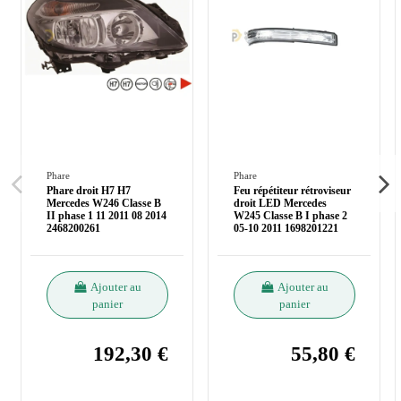
Phare
Phare
Phare droit H7 H7
Feu répétiteur rétroviseur
Mercedes W246 Classe B
droit LED Mercedes
II phase 1 11 2011 08 2014
W245 Classe B I phase 2
2468200261
05-10 2011 1698201221
Ajouter au
Ajouter au
panier
panier
192,30 €
55,80 €