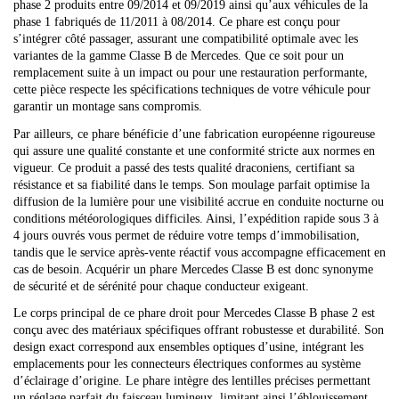
phase 2 produits entre 09/2014 et 09/2019 ainsi qu’aux véhicules de la
phase 1 fabriqués de 11/2011 à 08/2014. Ce phare est conçu pour
s’intégrer côté passager, assurant une compatibilité optimale avec les
variantes de la gamme Classe B de Mercedes. Que ce soit pour un
remplacement suite à un impact ou pour une restauration performante,
cette pièce respecte les spécifications techniques de votre véhicule pour
garantir un montage sans compromis.
Par ailleurs, ce phare bénéficie d’une fabrication européenne rigoureuse
qui assure une qualité constante et une conformité stricte aux normes en
vigueur. Ce produit a passé des tests qualité draconiens, certifiant sa
résistance et sa fiabilité dans le temps. Son moulage parfait optimise la
diffusion de la lumière pour une visibilité accrue en conduite nocturne ou
conditions météorologiques difficiles. Ainsi, l’expédition rapide sous 3 à
4 jours ouvrés vous permet de réduire votre temps d’immobilisation,
tandis que le service après-vente réactif vous accompagne efficacement en
cas de besoin. Acquérir un phare Mercedes Classe B est donc synonyme
de sécurité et de sérénité pour chaque conducteur exigeant.
Le corps principal de ce phare droit pour Mercedes Classe B phase 2 est
conçu avec des matériaux spécifiques offrant robustesse et durabilité. Son
design exact correspond aux ensembles optiques d’usine, intégrant les
emplacements pour les connecteurs électriques conformes au système
d’éclairage d’origine. Le phare intègre des lentilles précises permettant
un réglage parfait du faisceau lumineux, limitant ainsi l’éblouissement