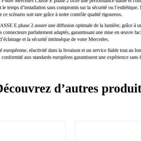
e
Phare Mercedes Classe E
phase 2 offre une performance stable et conf
t le temps d’installation sans compromis sur la sécurité ou l’esthétique.
e ce scénario soit rare grâce à notre contrôle qualité rigoureux.
 phase 2 assure une diffusion optimale de la lumière, grâce à une len
s connecteurs parfaitement adaptés, garantissant une mise en œuvre faci
’éclairage et la sécurité intrinsèque de votre Mercedes.
té européenne, réactivité dans la livraison et un service fiable tout au l
onformité aux standards européens garantissent une expérience sans fai
écouvrez d’autres produi