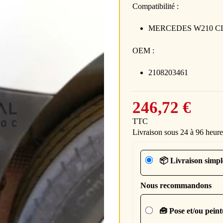
Compatibilité :
MERCEDES W210 CLAS
OEM :
2108203461
246,72 €
TTC
Livraison sous 24 à 96 heure
📦 Livraison simpl
Nous recommandons
🧰 Pose et/ou pein