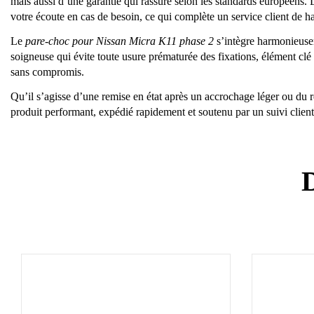
mais aussi d’une garantie qui rassure selon les standards européens. L
votre écoute en cas de besoin, ce qui complète un service client de ha
Le
pare-choc pour Nissan Micra K11 phase 2
s’intègre harmonieuseme
soigneuse qui évite toute usure prématurée des fixations, élément clé 
sans compromis.
Qu’il s’agisse d’une remise en état après un accrochage léger ou du r
produit performant, expédié rapidement et soutenu par un suivi clien
D