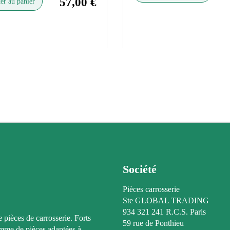
57,00 €
er au panier
Société
Pièces carrosserie
Ste GLOBAL TRADING
934 321 241 R.C.S. Paris
e pièces de carrosserie. Forts
59 rue de Ponthieu
amme de pièces adaptées à