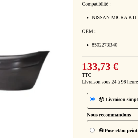
Compatibilité :
NISSAN MICRA K11 ph
OEM :
8502273B40
133,73 €
TTC
Livraison sous 24 à 96 heure
📦 Livraison simpl
Nous recommandons
🧰 Pose et/ou pein