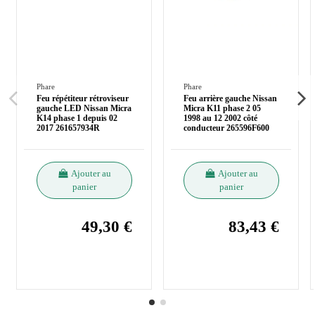
Phare
Phare
Feu répétiteur rétroviseur
Feu arrière gauche Nissan
gauche LED Nissan Micra
Micra K11 phase 2 05
K14 phase 1 depuis 02
1998 au 12 2002 côté
2017 261657934R
conducteur 265596F600
Ajouter au
Ajouter au
panier
panier
49,30 €
83,43 €