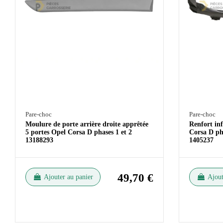
Pare-choc
Pare-choc
Moulure de porte arrière droite apprêtée
Renfort in
5 portes Opel Corsa D phases 1 et 2
Corsa D pha
13188293
1405237
49,70 €
Ajouter au panier
Ajout