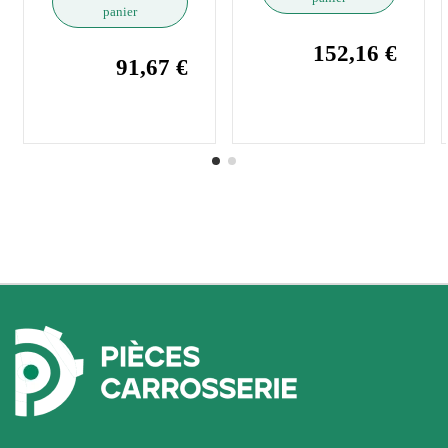
panier
152,16 €
91,67 €