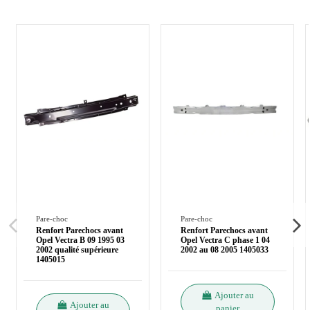
Pare-choc
Pare-choc
Renfort Parechocs avant
Renfort Parechocs avant
Opel Vectra B 09 1995 03
Opel Vectra C phase 1 04
2002 qualité supérieure
2002 au 08 2005 1405033
1405015
Ajouter au
Ajouter au
panier