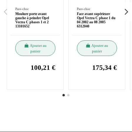
Pare-choc
Pare-choc
Moulure porte avant
Face avant supérieure
gauche à peindre Opel
Opel Vectra C phase 1 du
Vectra C phases 1 et 2
04 2002 au 08 2005
13101652
6312040
Ajouter au
Ajouter au
panier
panier
100,21 €
175,34 €