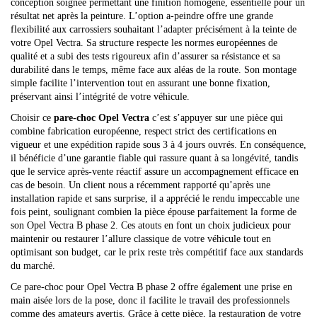
conception soignée permettant une finition homogène, essentielle pour un
résultat net après la peinture. L’option a-peindre offre une grande
flexibilité aux carrossiers souhaitant l’adapter précisément à la teinte de
votre Opel Vectra. Sa structure respecte les normes européennes de
qualité et a subi des tests rigoureux afin d’assurer sa résistance et sa
durabilité dans le temps, même face aux aléas de la route. Son montage
simple facilite l’intervention tout en assurant une bonne fixation,
préservant ainsi l’intégrité de votre véhicule.
Choisir ce
pare-choc Opel Vectra
c’est s’appuyer sur une pièce qui
combine fabrication européenne, respect strict des certifications en
vigueur et une expédition rapide sous 3 à 4 jours ouvrés. En conséquence,
il bénéficie d’une garantie fiable qui rassure quant à sa longévité, tandis
que le service après-vente réactif assure un accompagnement efficace en
cas de besoin. Un client nous a récemment rapporté qu’après une
installation rapide et sans surprise, il a apprécié le rendu impeccable une
fois peint, soulignant combien la pièce épouse parfaitement la forme de
son Opel Vectra B phase 2. Ces atouts en font un choix judicieux pour
maintenir ou restaurer l’allure classique de votre véhicule tout en
optimisant son budget, car le prix reste très compétitif face aux standards
du marché.
Ce pare-choc pour Opel Vectra B phase 2 offre également une prise en
main aisée lors de la pose, donc il facilite le travail des professionnels
comme des amateurs avertis. Grâce à cette pièce, la restauration de votre