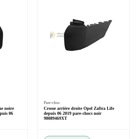
Pare-choc
he noire
Crosse arrière droite Opel Zafira Life
puis 06
depuis 06 2019 pare-chocs noir
98089469XT