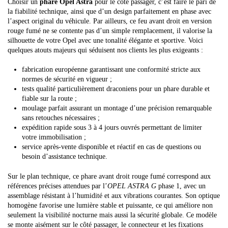
Choisir un
phare Opel Astra
pour le côté passager, c’est faire le pari de
la fiabilité technique, ainsi que d’un design parfaitement en phase avec
l’aspect original du véhicule. Par ailleurs, ce feu avant droit en version
rouge fumé ne se contente pas d’un simple remplacement, il valorise la
silhouette de votre Opel avec une tonalité élégante et sportive. Voici
quelques atouts majeurs qui séduisent nos clients les plus exigeants :
fabrication européenne garantissant une conformité stricte aux
normes de sécurité en vigueur ;
tests qualité particulièrement draconiens pour un phare durable et
fiable sur la route ;
moulage parfait assurant un montage d’une précision remarquable
sans retouches nécessaires ;
expédition rapide sous 3 à 4 jours ouvrés permettant de limiter
votre immobilisation ;
service après-vente disponible et réactif en cas de questions ou
besoin d’assistance technique.
Sur le plan technique, ce phare avant droit rouge fumé correspond aux
références précises attendues par l’
OPEL ASTRA G
phase 1, avec un
assemblage résistant à l’humidité et aux vibrations courantes. Son optique
homogène favorise une lumière stable et puissante, ce qui améliore non
seulement la visibilité nocturne mais aussi la sécurité globale. Ce modèle
se monte aisément sur le côté passager, le connecteur et les fixations