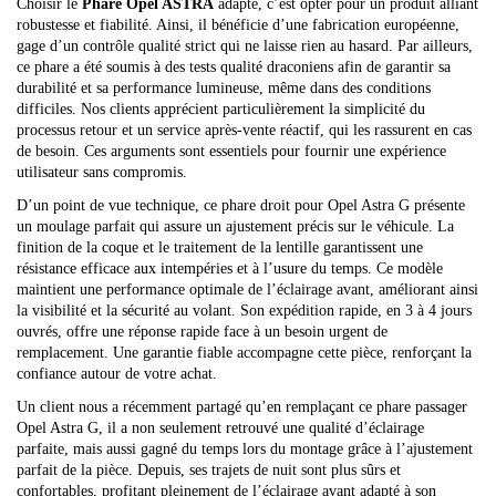
Choisir le
Phare Opel ASTRA
adapté, c’est opter pour un produit alliant
robustesse et fiabilité. Ainsi, il bénéficie d’une fabrication européenne,
gage d’un contrôle qualité strict qui ne laisse rien au hasard. Par ailleurs,
ce phare a été soumis à des tests qualité draconiens afin de garantir sa
durabilité et sa performance lumineuse, même dans des conditions
difficiles. Nos clients apprécient particulièrement la simplicité du
processus retour et un service après-vente réactif, qui les rassurent en cas
de besoin. Ces arguments sont essentiels pour fournir une expérience
utilisateur sans compromis.
D’un point de vue technique, ce phare droit pour Opel Astra G présente
un moulage parfait qui assure un ajustement précis sur le véhicule. La
finition de la coque et le traitement de la lentille garantissent une
résistance efficace aux intempéries et à l’usure du temps. Ce modèle
maintient une performance optimale de l’éclairage avant, améliorant ainsi
la visibilité et la sécurité au volant. Son expédition rapide, en 3 à 4 jours
ouvrés, offre une réponse rapide face à un besoin urgent de
remplacement. Une garantie fiable accompagne cette pièce, renforçant la
confiance autour de votre achat.
Un client nous a récemment partagé qu’en remplaçant ce phare passager
Opel Astra G, il a non seulement retrouvé une qualité d’éclairage
parfaite, mais aussi gagné du temps lors du montage grâce à l’ajustement
parfait de la pièce. Depuis, ses trajets de nuit sont plus sûrs et
confortables, profitant pleinement de l’éclairage avant adapté à son