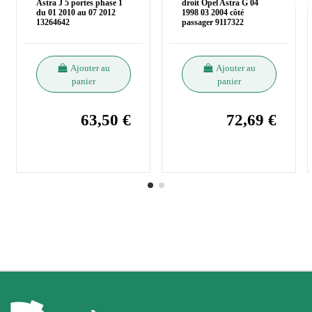
Astra J 5 portes phase 1
droit Opel Astra G 04
du 01 2010 au 07 2012
1998 03 2004 côté
13264642
passager 9117322
Ajouter au
Ajouter au
panier
panier
63,50 €
72,69 €