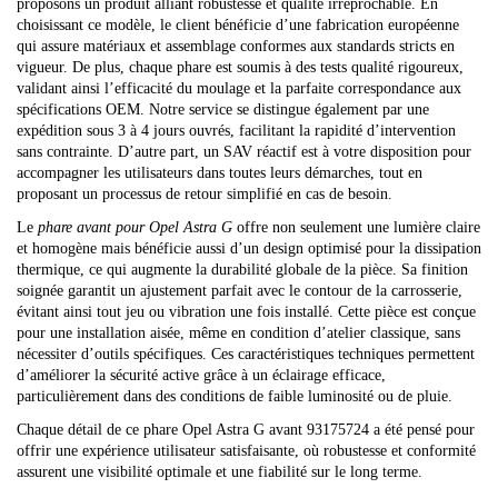
proposons un produit alliant robustesse et qualité irréprochable. En
choisissant ce modèle, le client bénéficie d’une fabrication européenne
qui assure matériaux et assemblage conformes aux standards stricts en
vigueur. De plus, chaque phare est soumis à des tests qualité rigoureux,
validant ainsi l’efficacité du moulage et la parfaite correspondance aux
spécifications OEM. Notre service se distingue également par une
expédition sous 3 à 4 jours ouvrés, facilitant la rapidité d’intervention
sans contrainte. D’autre part, un SAV réactif est à votre disposition pour
accompagner les utilisateurs dans toutes leurs démarches, tout en
proposant un processus de retour simplifié en cas de besoin.
Le
phare avant pour Opel Astra G
offre non seulement une lumière claire
et homogène mais bénéficie aussi d’un design optimisé pour la dissipation
thermique, ce qui augmente la durabilité globale de la pièce. Sa finition
soignée garantit un ajustement parfait avec le contour de la carrosserie,
évitant ainsi tout jeu ou vibration une fois installé. Cette pièce est conçue
pour une installation aisée, même en condition d’atelier classique, sans
nécessiter d’outils spécifiques. Ces caractéristiques techniques permettent
d’améliorer la sécurité active grâce à un éclairage efficace,
particulièrement dans des conditions de faible luminosité ou de pluie.
Chaque détail de ce phare Opel Astra G avant 93175724 a été pensé pour
offrir une expérience utilisateur satisfaisante, où robustesse et conformité
assurent une visibilité optimale et une fiabilité sur le long terme.