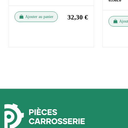
6350E6
32,30 €
Ajouter au panier
Ajout