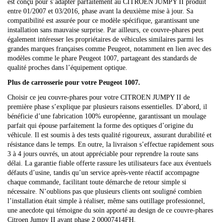
est conçu pour s’adapter parfaitement au CITROEN JUMPY II produit
entre 01/2007 et 03/2016, phase avant la deuxième mise à jour. Sa
compatibilité est assurée pour ce modèle spécifique, garantissant une
installation sans mauvaise surprise. Par ailleurs, ce couvre-phares peut
également intéresser les propriétaires de véhicules similaires parmi les
grandes marques françaises comme Peugeot, notamment en lien avec des
modèles comme le phare Peugeot 1007, partageant des standards de
qualité proches dans l’équipement optique.
Plus de carrosserie pour votre Peugeot 1007.
Choisir ce jeu couvre-phares pour votre CITROEN JUMPY II de
première phase s’explique par plusieurs raisons essentielles. D’abord, il
bénéficie d’une fabrication 100% européenne, garantissant un moulage
parfait qui épouse parfaitement la forme des optiques d’origine du
véhicule. Il est soumis à des tests qualité rigoureux, assurant durabilité et
résistance dans le temps. En outre, la livraison s’effectue rapidement sous
3 à 4 jours ouvrés, un atout appréciable pour reprendre la route sans
délai. La garantie fiable offerte rassure les utilisateurs face aux éventuels
défauts d’usine, tandis qu’un service après-vente réactif accompagne
chaque commande, facilitant toute démarche de retour simple si
nécessaire. N’oublions pas que plusieurs clients ont souligné combien
l’installation était simple à réaliser, même sans outillage professionnel,
une anecdote qui témoigne du soin apporté au design de ce couvre-phares
Citroen Jumpy II avant phase 2 00007414FH.