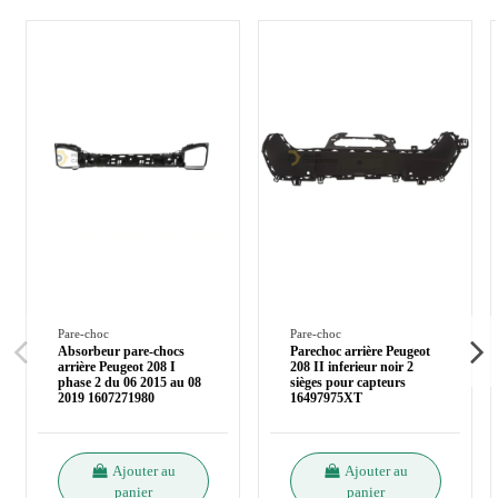
Pare-choc
Pare-choc
Absorbeur pare-chocs
Parechoc arrière Peugeot
arrière Peugeot 208 I
208 II inferieur noir 2
phase 2 du 06 2015 au 08
sièges pour capteurs
2019 1607271980
16497975XT
Ajouter au
Ajouter au
panier
panier