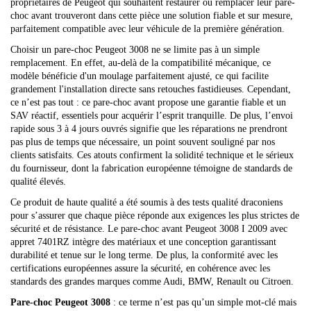
propriétaires de Peugeot qui souhaitent restaurer ou remplacer leur pare-
choc avant trouveront dans cette pièce une solution fiable et sur mesure,
parfaitement compatible avec leur véhicule de la première génération.
Choisir un pare-choc Peugeot 3008 ne se limite pas à un simple
remplacement. En effet, au-delà de la compatibilité mécanique, ce
modèle bénéficie d'un moulage parfaitement ajusté, ce qui facilite
grandement l'installation directe sans retouches fastidieuses. Cependant,
ce n’est pas tout : ce pare-choc avant propose une garantie fiable et un
SAV réactif, essentiels pour acquérir l’esprit tranquille. De plus, l’envoi
rapide sous 3 à 4 jours ouvrés signifie que les réparations ne prendront
pas plus de temps que nécessaire, un point souvent souligné par nos
clients satisfaits. Ces atouts confirment la solidité technique et le sérieux
du fournisseur, dont la fabrication européenne témoigne de standards de
qualité élevés.
Ce produit de haute qualité a été soumis à des tests qualité draconiens
pour s’assurer que chaque pièce réponde aux exigences les plus strictes de
sécurité et de résistance. Le pare-choc avant Peugeot 3008 I 2009 avec
appret 7401RZ intègre des matériaux et une conception garantissant
durabilité et tenue sur le long terme. De plus, la conformité avec les
certifications européennes assure la sécurité, en cohérence avec les
standards des grandes marques comme Audi, BMW, Renault ou Citroen.
Pare-choc Peugeot 3008
: ce terme n’est pas qu’un simple mot-clé mais