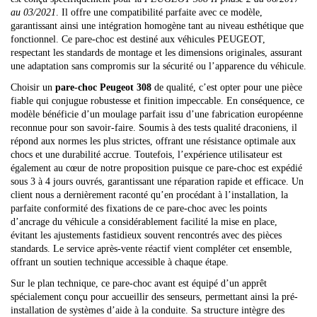
au 03/2021
. Il offre une compatibilité parfaite avec ce modèle,
garantissant ainsi une intégration homogène tant au niveau esthétique que
fonctionnel. Ce pare-choc est destiné aux véhicules PEUGEOT,
respectant les standards de montage et les dimensions originales, assurant
une adaptation sans compromis sur la sécurité ou l’apparence du véhicule.
Choisir un
pare-choc Peugeot 308
de qualité, c’est opter pour une pièce
fiable qui conjugue robustesse et finition impeccable. En conséquence, ce
modèle bénéficie d’un moulage parfait issu d’une fabrication européenne
reconnue pour son savoir-faire. Soumis à des tests qualité draconiens, il
répond aux normes les plus strictes, offrant une résistance optimale aux
chocs et une durabilité accrue. Toutefois, l’expérience utilisateur est
également au cœur de notre proposition puisque ce pare-choc est expédié
sous 3 à 4 jours ouvrés, garantissant une réparation rapide et efficace. Un
client nous a dernièrement raconté qu’en procédant à l’installation, la
parfaite conformité des fixations de ce pare-choc avec les points
d’ancrage du véhicule a considérablement facilité la mise en place,
évitant les ajustements fastidieux souvent rencontrés avec des pièces
standards. Le service après-vente réactif vient compléter cet ensemble,
offrant un soutien technique accessible à chaque étape.
Sur le plan technique, ce pare-choc avant est équipé d’un apprêt
spécialement conçu pour accueillir des senseurs, permettant ainsi la pré-
installation de systèmes d’aide à la conduite. Sa structure intègre des